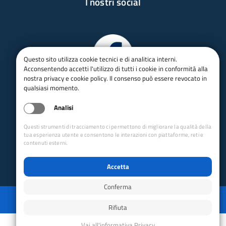
I nostri social
Questo sito utilizza cookie tecnici e di analitica interni.
Acconsentendo accetti l'utilizzo di tutti i cookie in conformità alla
nostra privacy e cookie policy. Il consenso può essere revocato in
qualsiasi momento.
Analisi
Questi strumenti di tracciamento ci permettono di migliorare la qualità della
tua esperienza utente e consentono le interazioni con piattaforme, reti e
contenuti esterni.
Accetta
Conferma
Privacy
Mappa del sito
Disabilita animazioni
Disabilita animazioni
Powered by GRUPPO YEC
Rifiuta