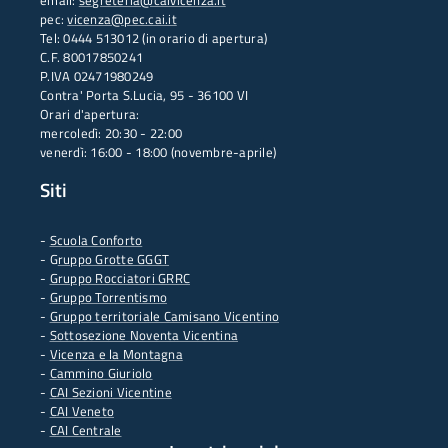
email:
segreteria@caivicenza.it
pec:
vicenza@pec.cai.it
Tel: 0444 513012 (in orario di apertura)
C.F. 80017850241
P.IVA 02471980249
Contra' Porta S.Lucia, 95 - 36100 VI
Orari d'apertura:
mercoledì: 20:30 - 22:00
venerdì: 16:00 - 18:00 (novembre-aprile)
Siti
-
Scuola Conforto
- G
ruppo Grotte GGGT
-
Gruppo Rocciatori GRRC
-
Gruppo Torrentismo
-
Gruppo territoriale Camisano Vicentino
-
Sottosezione Noventa Vicentina
-
Vicenza e la Montagna
-
Cammino Giuriolo
-
CAI Sezioni Vicentine
-
CAI Veneto
-
CAI Centrale