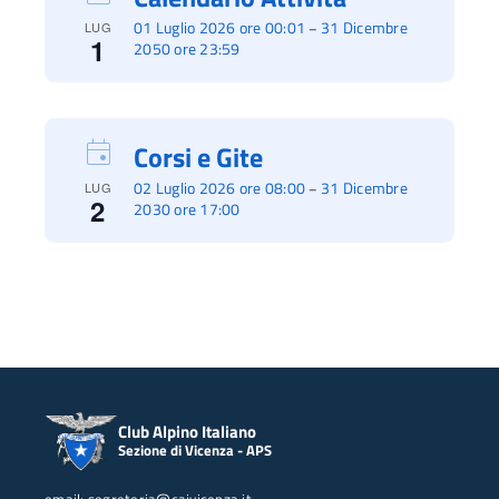
01 Luglio 2026 ore 00:01
31 Dicembre
–
LUG
1
2050 ore 23:59
Corsi e Gite
02 Luglio 2026 ore 08:00
31 Dicembre
–
LUG
2
2030 ore 17:00
Club Alpino Italiano
Sezione di Vicenza - APS