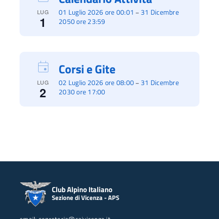
01 Luglio 2026 ore 00:01
31 Dicembre
–
LUG
1
2050 ore 23:59
Corsi e Gite
02 Luglio 2026 ore 08:00
31 Dicembre
–
LUG
2
2030 ore 17:00
Club Alpino Italiano
Sezione di Vicenza - APS