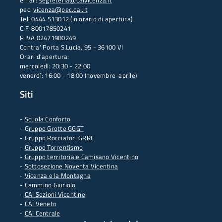
email:
segreteria@caivicenza.it
pec:
vicenza@pec.cai.it
Tel: 0444 513012 (in orario di apertura)
C.F. 80017850241
P.IVA 02471980249
Contra' Porta S.Lucia, 95 - 36100 VI
Orari d'apertura:
mercoledì: 20:30 - 22:00
venerdì: 16:00 - 18:00 (novembre-aprile)
Siti
-
Scuola Conforto
- G
ruppo Grotte GGGT
-
Gruppo Rocciatori GRRC
-
Gruppo Torrentismo
-
Gruppo territoriale Camisano Vicentino
-
Sottosezione Noventa Vicentina
-
Vicenza e la Montagna
-
Cammino Giuriolo
-
CAI Sezioni Vicentine
-
CAI Veneto
-
CAI Centrale