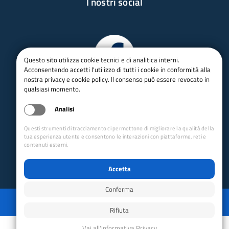
I nostri social
Questo sito utilizza cookie tecnici e di analitica interni.
Acconsentendo accetti l'utilizzo di tutti i cookie in conformità alla
nostra privacy e cookie policy. Il consenso può essere revocato in
qualsiasi momento.
Analisi
Questi strumenti di tracciamento ci permettono di migliorare la qualità della
tua esperienza utente e consentono le interazioni con piattaforme, reti e
contenuti esterni.
Accetta
Conferma
Privacy
Mappa del sito
Disabilita animazioni
Disabilita animazioni
Powered by GRUPPO YEC
Rifiuta