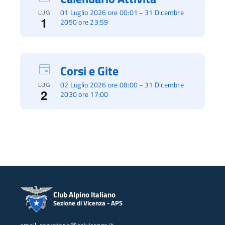
01 Luglio 2026 ore 00:01
31 Dicembre
–
LUG
1
2050 ore 23:59
Corsi e Gite
02 Luglio 2026 ore 08:00
31 Dicembre
–
LUG
2
2030 ore 17:00
Club Alpino Italiano
Sezione di Vicenza - APS