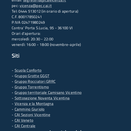
email:
segreteria@caivicenza.it
pec:
vicenza@pec.cai.it
Tel: 0444 513012 (in orario di apertura)
C.F. 80017850241
P.IVA 02471980249
Contra' Porta S.Lucia, 95 - 36100 VI
Orari d'apertura:
mercoledì: 20:30 - 22:00
venerdì: 16:00 - 18:00 (novembre-aprile)
Siti
-
Scuola Conforto
- G
ruppo Grotte GGGT
-
Gruppo Rocciatori GRRC
-
Gruppo Torrentismo
-
Gruppo territoriale Camisano Vicentino
-
Sottosezione Noventa Vicentina
-
Vicenza e la Montagna
-
Cammino Giuriolo
-
CAI Sezioni Vicentine
-
CAI Veneto
-
CAI Centrale