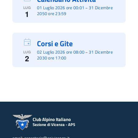
01 Luglio 2026 ore 00:01
31 Dicembre
–
LUG
1
2050 ore 23:59
Corsi e Gite
02 Luglio 2026 ore 08:00
31 Dicembre
–
LUG
2
2030 ore 17:00
Club Alpino Italiano
Sezione di Vicenza - APS