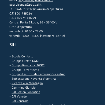
email:
segreteria@caivicenza.it
pec:
vicenza@pec.cai.it
Tel: 0444 513012 (in orario di apertura)
C.F. 80017850241
P.IVA 02471980249
Contra' Porta S.Lucia, 95 - 36100 VI
Orari d'apertura:
mercoledì: 20:30 - 22:00
venerdì: 16:00 - 18:00 (novembre-aprile)
Siti
-
Scuola Conforto
- G
ruppo Grotte GGGT
-
Gruppo Rocciatori GRRC
-
Gruppo Torrentismo
-
Gruppo territoriale Camisano Vicentino
-
Sottosezione Noventa Vicentina
-
Vicenza e la Montagna
-
Cammino Giuriolo
-
CAI Sezioni Vicentine
-
CAI Veneto
-
CAI Centrale