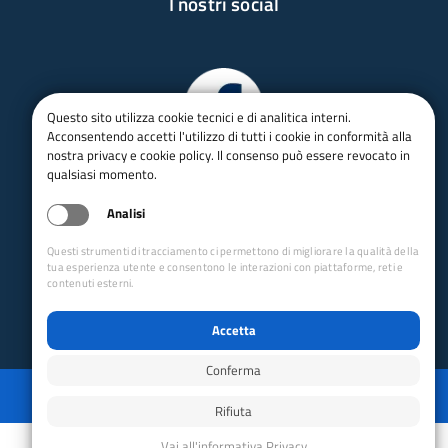
I nostri social
Questo sito utilizza cookie tecnici e di analitica interni.
Acconsentendo accetti l'utilizzo di tutti i cookie in conformità alla
nostra privacy e cookie policy. Il consenso può essere revocato in
qualsiasi momento.
Analisi
Questi strumenti di tracciamento ci permettono di migliorare la qualità della
tua esperienza utente e consentono le interazioni con piattaforme, reti e
contenuti esterni.
Accetta
Conferma
Privacy
Mappa del sito
Disabilita animazioni
Disabilita animazioni
Powered by GRUPPO YEC
Rifiuta