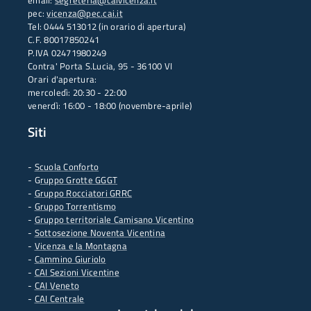
email:
segreteria@caivicenza.it
pec:
vicenza@pec.cai.it
Tel: 0444 513012 (in orario di apertura)
C.F. 80017850241
P.IVA 02471980249
Contra' Porta S.Lucia, 95 - 36100 VI
Orari d'apertura:
mercoledì: 20:30 - 22:00
venerdì: 16:00 - 18:00 (novembre-aprile)
Siti
-
Scuola Conforto
- G
ruppo Grotte GGGT
-
Gruppo Rocciatori GRRC
-
Gruppo Torrentismo
-
Gruppo territoriale Camisano Vicentino
-
Sottosezione Noventa Vicentina
-
Vicenza e la Montagna
-
Cammino Giuriolo
-
CAI Sezioni Vicentine
-
CAI Veneto
-
CAI Centrale