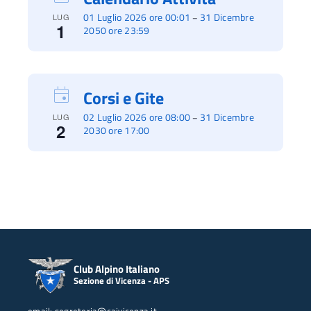
01 Luglio 2026 ore 00:01
31 Dicembre
–
LUG
1
2050 ore 23:59
Corsi e Gite
02 Luglio 2026 ore 08:00
31 Dicembre
–
LUG
2
2030 ore 17:00
Club Alpino Italiano
Sezione di Vicenza - APS