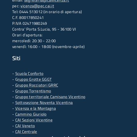
email:
segreteria@caivicenza.it
pec:
vicenza@pec.cai.it
Tel: 0444 513012 (in orario di apertura)
C.F. 80017850241
P.IVA 02471980249
Contra' Porta S.Lucia, 95 - 36100 VI
Orari d'apertura:
mercoledì: 20:30 - 22:00
venerdì: 16:00 - 18:00 (novembre-aprile)
Siti
-
Scuola Conforto
- G
ruppo Grotte GGGT
-
Gruppo Rocciatori GRRC
-
Gruppo Torrentismo
-
Gruppo territoriale Camisano Vicentino
-
Sottosezione Noventa Vicentina
-
Vicenza e la Montagna
-
Cammino Giuriolo
-
CAI Sezioni Vicentine
-
CAI Veneto
-
CAI Centrale